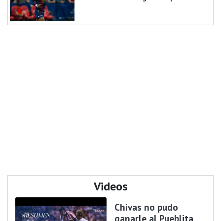
Videos
Chivas no pudo
ganarle al Pueblita