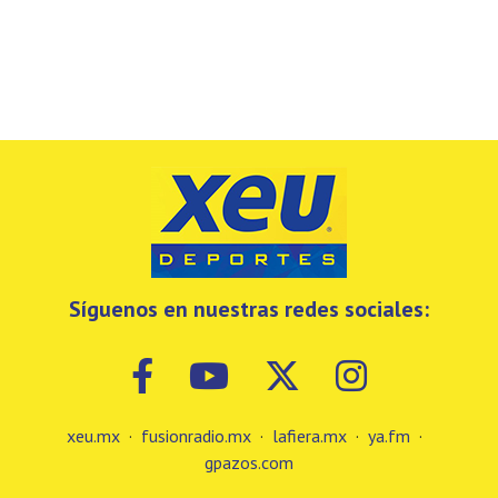
Síguenos en nuestras redes sociales:
xeu.mx
·
fusionradio.mx
·
lafiera.mx
·
ya.fm
·
gpazos.com