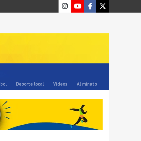
sbol
Deporte local
Videos
Al minuto