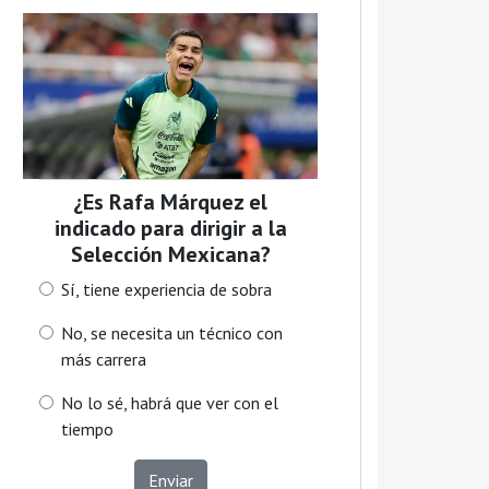
¿Es Rafa Márquez el
indicado para dirigir a la
Selección Mexicana?
Sí, tiene experiencia de sobra
No, se necesita un técnico con
más carrera
No lo sé, habrá que ver con el
tiempo
Enviar