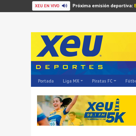
Próxima emisión deportiva:
XEU EN VIVO
Portada
Liga MX
Piratas FC
Fútbo