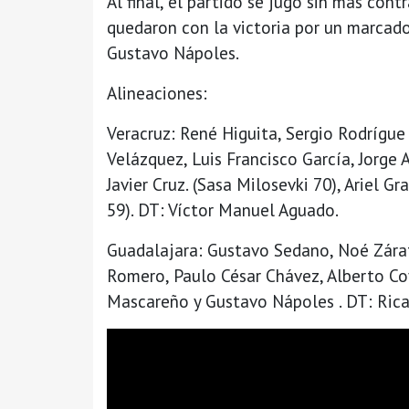
Al final, el partido se jugó sin más cont
quedaron con la victoria por un marcado
Gustavo Nápoles.
Alineaciones:
Veracruz: René Higuita, Sergio Rodrígu
Velázquez, Luis Francisco García, Jorge 
Javier Cruz. (Sasa Milosevki 70), Ariel Gr
59). DT: Víctor Manuel Aguado.
Guadalajara: Gustavo Sedano, Noé Zárat
Romero, Paulo César Chávez, Alberto Co
Mascareño y Gustavo Nápoles . DT: Ricar