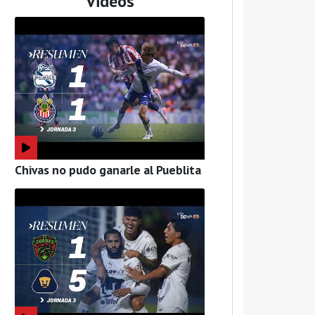
Videos
Chivas no pudo ganarle al Pueblita