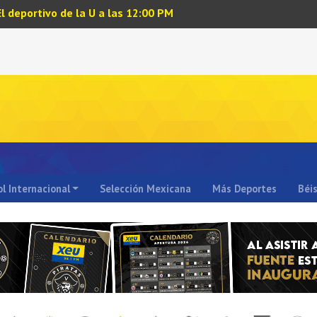
El deportivo de la U a las 12:00 PM
l Internacional
Selección Mexicana
Más Deportes
Béi