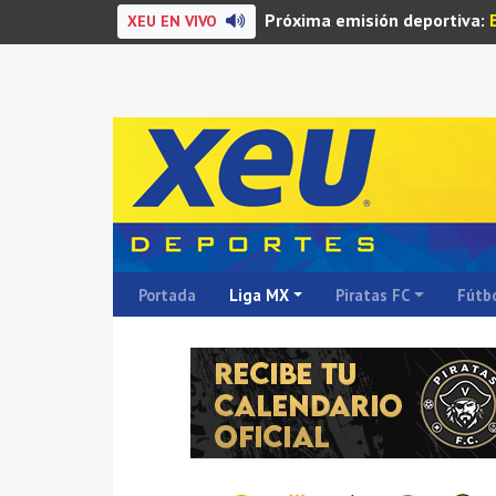
Próxima emisión deportiva:
XEU EN VIVO
Portada
Liga MX
Piratas FC
Fútbo