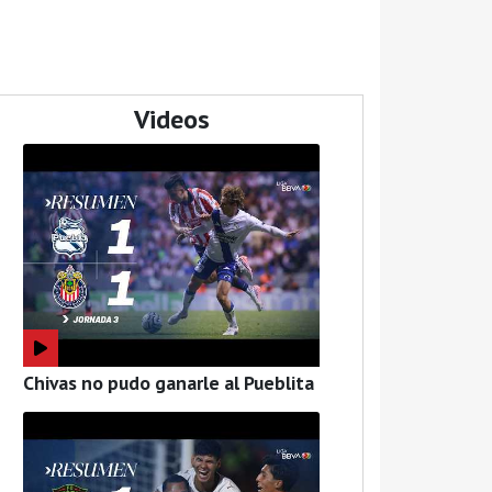
Videos
Chivas no pudo ganarle al Pueblita