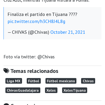
Finaliza el partido en Tijuana ????
pic.twitter.com/h3CH8J4L8g
— CHIVAS (@Chivas)
October 21, 2021
Foto vía twitter: @Chivas
Temas relacionados
Liga MX
Fútbol
Fútbol mexicano
Chivas
ChivasGuadalajara
Xolos
XolosTijuana