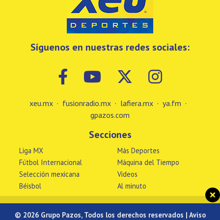
Síguenos en nuestras redes sociales:
xeu.mx
·
fusionradio.mx
·
lafiera.mx
·
ya.fm
·
gpazos.com
Secciones
Liga MX
Más Deportes
Fútbol Internacional
Máquina del Tiempo
Selección mexicana
Videos
Béisbol
Al minuto
© 2026 Grupo Pazos, Todos los derechos reservados |
Aviso