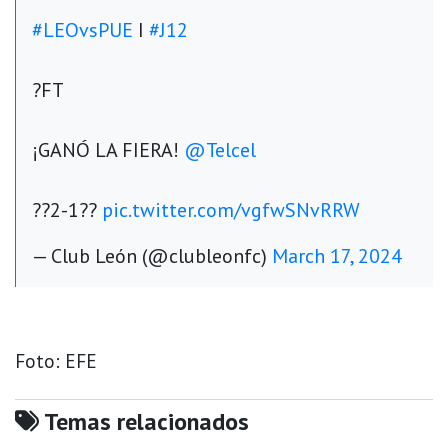
#LEOvsPUE
I
#J12
?FT
¡GANÓ LA FIERA!
@Telcel
??2-1??
pic.twitter.com/vgfwSNvRRW
— Club León (@clubleonfc)
March 17, 2024
Foto: EFE
Temas relacionados