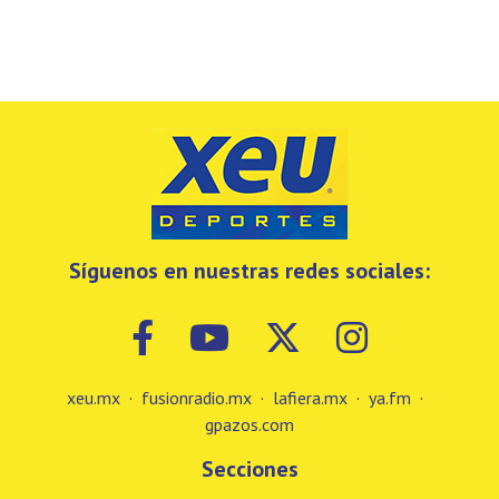
Síguenos en nuestras redes sociales:
xeu.mx
·
fusionradio.mx
·
lafiera.mx
·
ya.fm
·
gpazos.com
Secciones