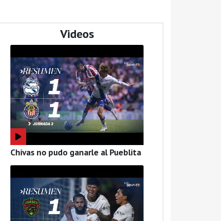
Videos
Chivas no pudo ganarle al Pueblita