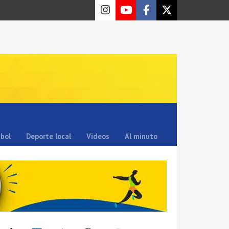
sbol
Deporte local
Videos
Al minuto