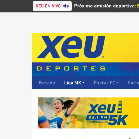
Próxima emisión deportiva:
XEU EN VIVO
Portada
Liga MX
Piratas FC
Fútbo