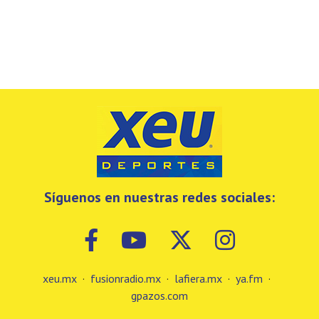
Síguenos en nuestras redes sociales:
xeu.mx
·
fusionradio.mx
·
lafiera.mx
·
ya.fm
·
gpazos.com