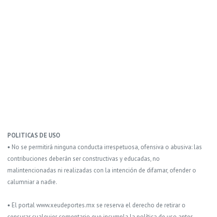
POLITICAS DE USO
• No se permitirá ninguna conducta irrespetuosa, ofensiva o abusiva: las
contribuciones deberán ser constructivas y educadas, no
malintencionadas ni realizadas con la intención de difamar, ofender o
calumniar a nadie.
• El portal www.xeudeportes.mx se reserva el derecho de retirar o
censurar cualquier comentario que incumpla la política de uso antes