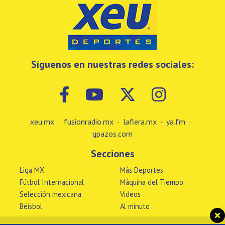
Síguenos en nuestras redes sociales:
xeu.mx
·
fusionradio.mx
·
lafiera.mx
·
ya.fm
·
gpazos.com
Secciones
Liga MX
Más Deportes
Fútbol Internacional
Máquina del Tiempo
Selección mexicana
Videos
Béisbol
Al minuto