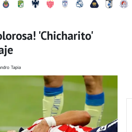
orosa! 'Chicharito'
aje
andro Tapia