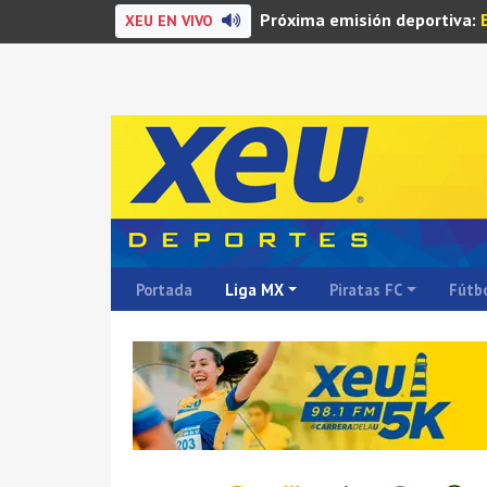
Próxima emisión deportiva:
XEU EN VIVO
Portada
Liga MX
Piratas FC
Fútbo