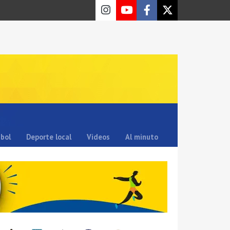
sbol
Deporte local
Videos
Al minuto