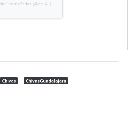
arito” Herna?ndez (@ch14_)
Chivas
ChivasGuadalajara