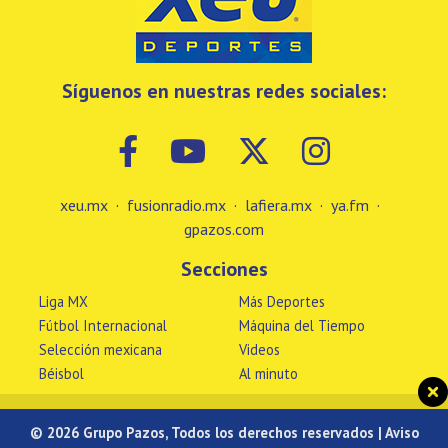
Síguenos en nuestras redes sociales:
xeu.mx
·
fusionradio.mx
·
lafiera.mx
·
ya.fm
·
gpazos.com
Secciones
Liga MX
Más Deportes
Fútbol Internacional
Máquina del Tiempo
Selección mexicana
Videos
Béisbol
Al minuto
© 2026 Grupo Pazos, Todos los derechos reservados |
Aviso