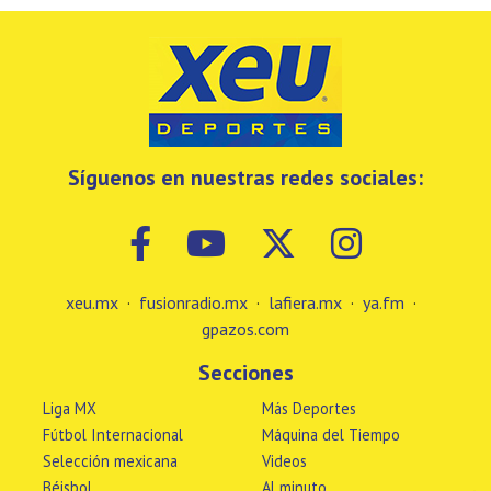
Síguenos en nuestras redes sociales:
xeu.mx
·
fusionradio.mx
·
lafiera.mx
·
ya.fm
·
gpazos.com
Secciones
Liga MX
Más Deportes
Fútbol Internacional
Máquina del Tiempo
Selección mexicana
Videos
Béisbol
Al minuto