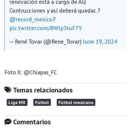
renovación está a cargo de Alz
Contrucciones y así deberá quedar. ?
@record_mexico
?
pic.twitter.com/BWIp3tuF7Y
— René Tovar (@Rene_Tovar)
June 19, 2024
Foto X: @Chiapas_FC
Temas relacionados
Liga MX
Fútbol
Fútbol mexicano
Comentarios