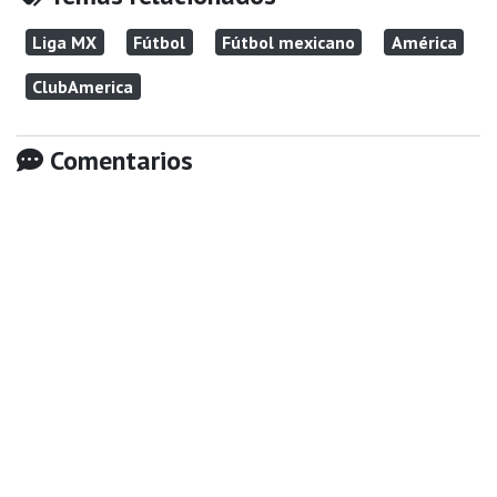
Liga MX
Fútbol
Fútbol mexicano
América
ClubAmerica
Comentarios