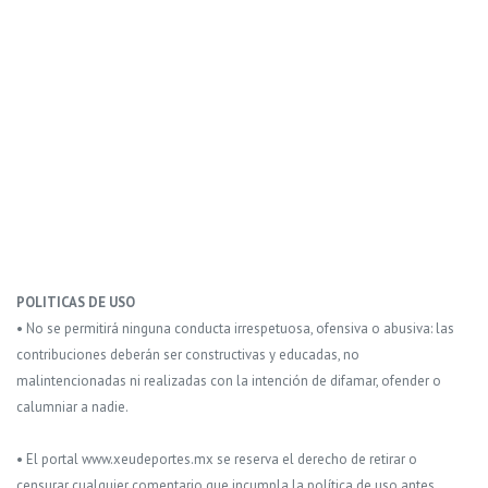
POLITICAS DE USO
• No se permitirá ninguna conducta irrespetuosa, ofensiva o abusiva: las
contribuciones deberán ser constructivas y educadas, no
malintencionadas ni realizadas con la intención de difamar, ofender o
calumniar a nadie.
• El portal www.xeudeportes.mx se reserva el derecho de retirar o
censurar cualquier comentario que incumpla la política de uso antes