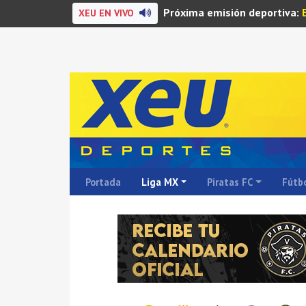
Próxima emisión deportiva:
XEU EN VIVO
Portada
Liga MX
Piratas FC
Fútbo