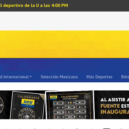
El deportivo de la U a las 4:00 PM
l Internacional
Selección Mexicana
Más Deportes
Béi