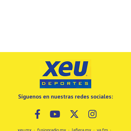
Síguenos en nuestras redes sociales:
xeu.mx
·
fusionradio.mx
·
lafiera.mx
·
ya.fm
·