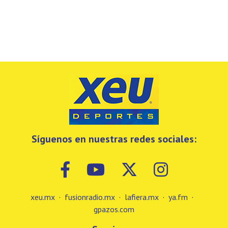
Síguenos en nuestras redes sociales:
xeu.mx
·
fusionradio.mx
·
lafiera.mx
·
ya.fm
·
gpazos.com