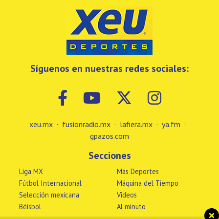
Síguenos en nuestras redes sociales:
xeu.mx
·
fusionradio.mx
·
lafiera.mx
·
ya.fm
·
gpazos.com
Secciones
Liga MX
Más Deportes
Fútbol Internacional
Máquina del Tiempo
Selección mexicana
Videos
Béisbol
Al minuto