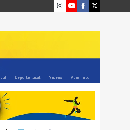
sbol
Deporte local
Videos
Al minuto