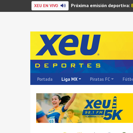
Próxima emisión deportiva:
XEU EN VIVO
Portada
Liga MX
Piratas FC
Fútbo