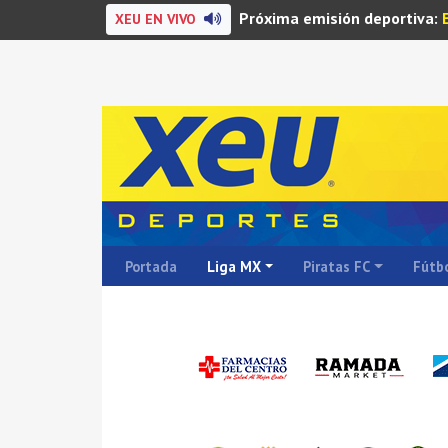
Próxima emisión deportiva:
XEU EN VIVO
Portada
Liga MX
Piratas FC
Fútbo