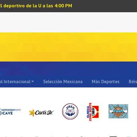
El deportivo de la U a las 4:00 PM
l Internacional
Selección Mexicana
Más Deportes
Béi