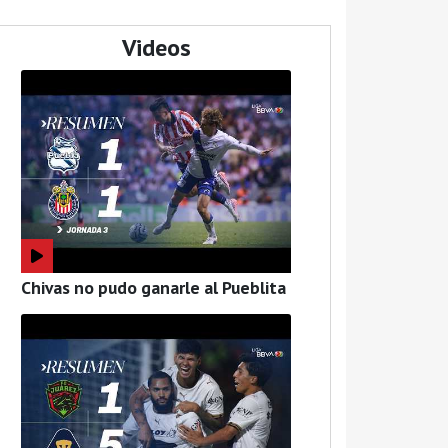
Videos
Chivas no pudo ganarle al Pueblita