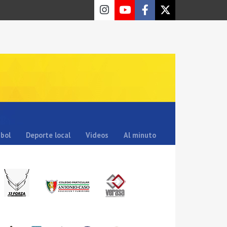
sbol
Deporte local
Videos
Al minuto