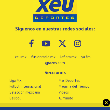
Síguenos en nuestras redes sociales:
xeu.mx
·
fusionradio.mx
·
lafiera.mx
·
ya.fm
·
gpazos.com
Secciones
Liga MX
Más Deportes
Fútbol Internacional
Máquina del Tiempo
Selección mexicana
Videos
Béisbol
Al minuto