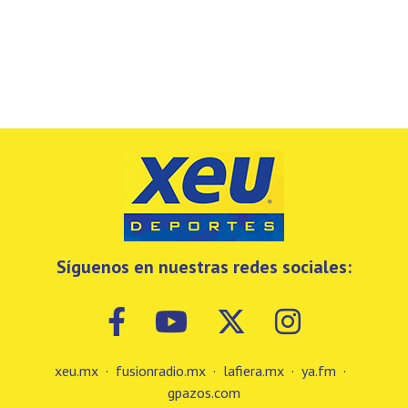
Síguenos en nuestras redes sociales:
xeu.mx
·
fusionradio.mx
·
lafiera.mx
·
ya.fm
·
gpazos.com