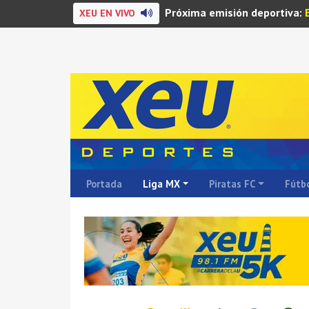
Próxima emisión deportiva:
XEU EN VIVO
Portada
Liga MX
Piratas FC
Fútbo