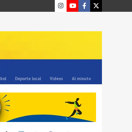
sbol
Deporte local
Videos
Al minuto