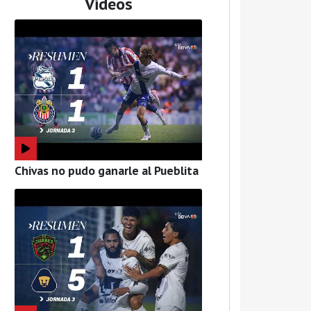
Videos
Chivas no pudo ganarle al Pueblita