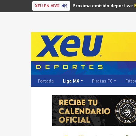
Próxima emisión deportiva:
XEU EN VIVO
Portada
Liga MX
Piratas FC
Fútbo