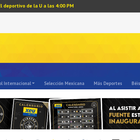
El deportivo de la U a las 4:00 PM
l Internacional
Selección Mexicana
Más Deportes
Béi