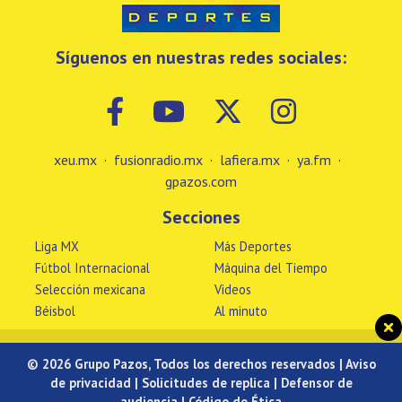
Síguenos en nuestras redes sociales:
xeu.mx
·
fusionradio.mx
·
lafiera.mx
·
ya.fm
·
gpazos.com
Secciones
Liga MX
Más Deportes
Fútbol Internacional
Máquina del Tiempo
Selección mexicana
Videos
Béisbol
Al minuto
© 2026 Grupo Pazos, Todos los derechos reservados |
Aviso
de privacidad
|
Solicitudes de replica
|
Defensor de
audiencia
|
Código de Ética