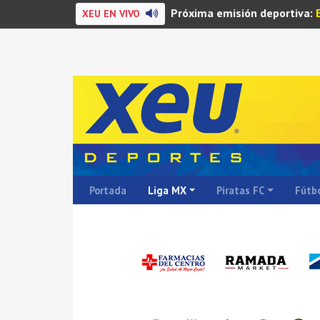
Próxima emisión deportiva:
XEU EN VIVO
Portada
Liga MX
Piratas FC
Fútbo