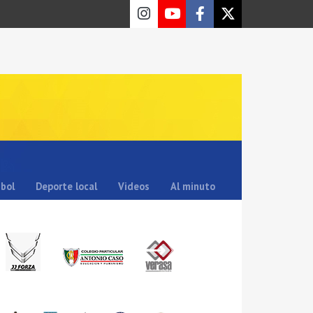
sbol
Deporte local
Videos
Al minuto