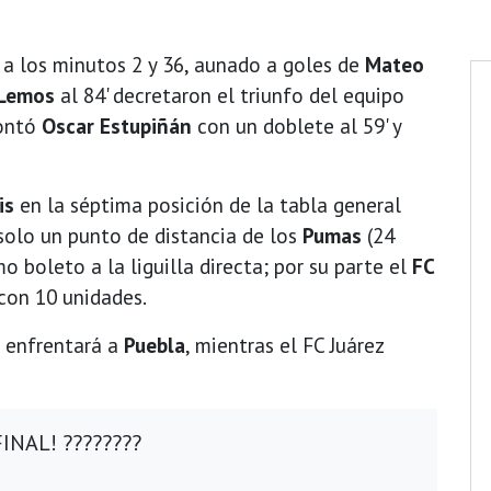
 a los minutos 2 y 36, aunado a goles de
Mateo
 Lemos
al 84' decretaron el triunfo del equipo
contó
Oscar Estupiñán
con un doblete al 59' y
is
en la séptima posición de la tabla general
 solo un punto de distancia de los
Pumas
(24
 boleto a la liguilla directa; por su parte el
FC
 con 10 unidades.
s enfrentará a
Puebla
, mientras el FC Juárez
INAL! ????????