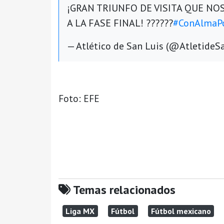
¡GRAN TRIUNFO DE VISITA QUE N
A LA FASE FINAL! ??????
#ConAlmaP
— Atlético de San Luis (@AtletideS
Foto: EFE
Temas relacionados
Liga MX
Fútbol
Fútbol mexicano