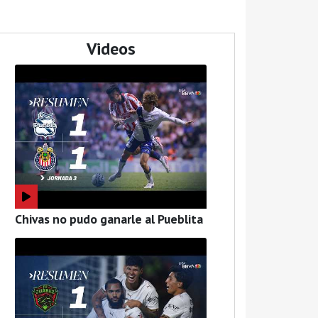
Videos
Chivas no pudo ganarle al Pueblita