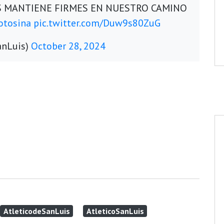
OS MANTIENE FIRMES EN NUESTRO CAMINO
otosina
pic.twitter.com/Duw9s80ZuG
anLuis)
October 28, 2024
AtleticodeSanLuis
AtleticoSanLuis