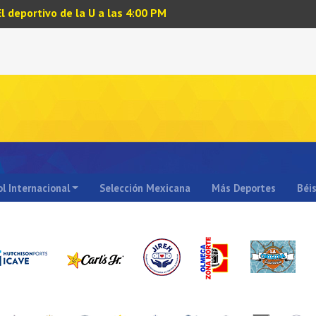
El deportivo de la U a las 4:00 PM
l Internacional
Selección Mexicana
Más Deportes
Béi