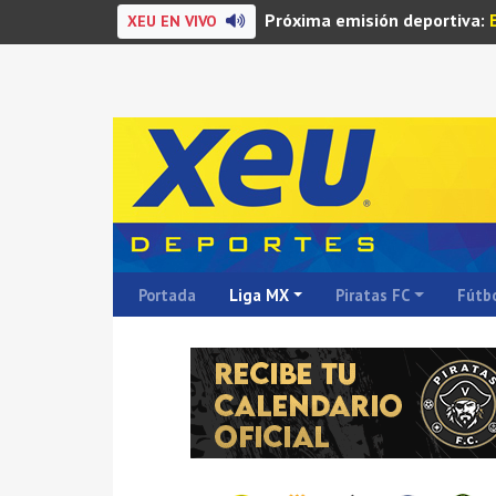
Próxima emisión deportiva:
XEU EN VIVO
Portada
Liga MX
Piratas FC
Fútbo