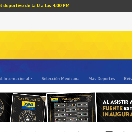
El deportivo de la U a las 4:00 PM
l Internacional
Selección Mexicana
Más Deportes
Béi