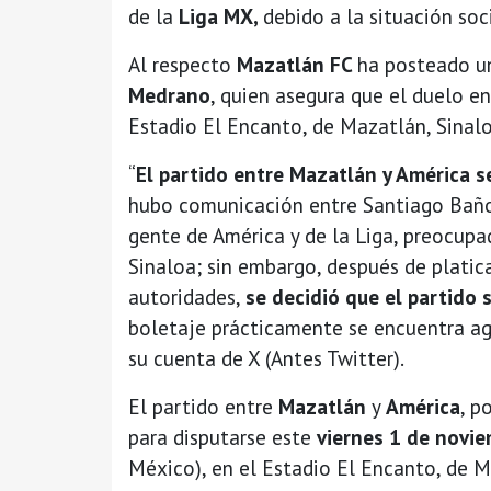
de la
Liga MX,
debido a la situación so
Al respecto
Mazatlán FC
ha posteado un
Medrano
, quien asegura que el duelo e
Estadio El Encanto, de Mazatlán, Sinal
“
El partido entre Mazatlán y América se
hubo comunicación entre Santiago Baños,
gente de América y de la Liga, preocupad
Sinaloa; sin embargo, después de platica
autoridades,
se decidió que el partido 
boletaje prácticamente se encuentra ag
su cuenta de X (Antes Twitter).
El partido entre
Mazatlán
y
América
, p
para disputarse este
viernes 1 de novie
México), en el Estadio El Encanto, de M