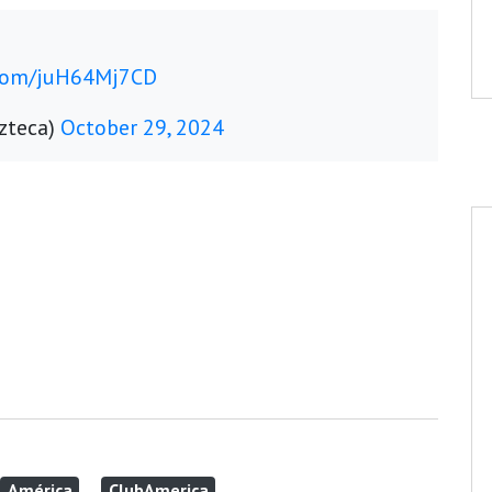
.com/juH64Mj7CD
zteca)
October 29, 2024
América
ClubAmerica