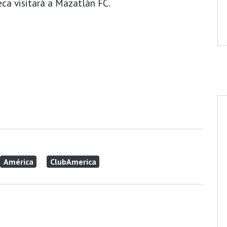
ca visitará a Mazatlán FC.
América
ClubAmerica