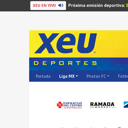
Próxima emisión deportiva:
XEU EN VIVO
Portada
Liga MX
Piratas FC
Fútbo