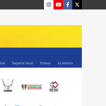
sbol
Deporte local
Videos
Al minuto