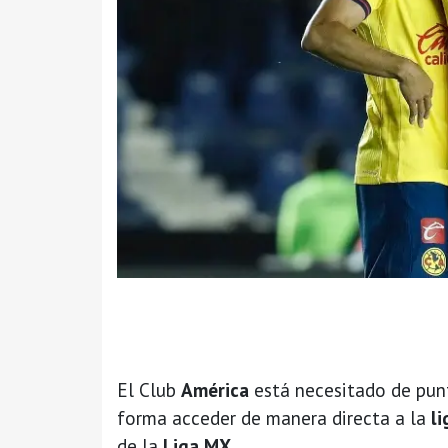
El Club
América
está necesitado de punt
forma acceder de manera directa a la
li
de la
Liga MX.