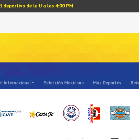
El deportivo de la U a las 4:00 PM
l Internacional
Selección Mexicana
Más Deportes
Béi