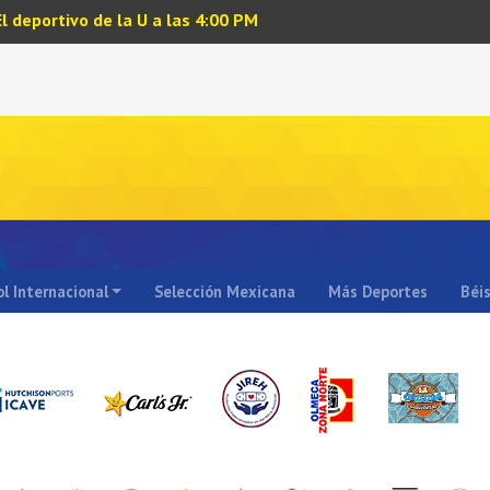
El deportivo de la U a las 4:00 PM
l Internacional
Selección Mexicana
Más Deportes
Béi