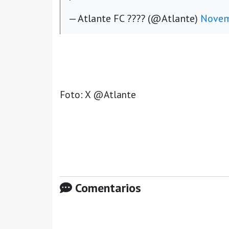
— Atlante FC ???? (@Atlante)
Novem
Foto: X @Atlante
Comentarios