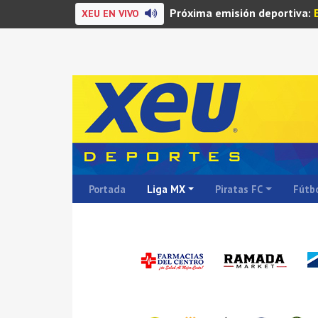
Próxima emisión deportiva:
XEU EN VIVO
Portada
Liga MX
Piratas FC
Fútbo