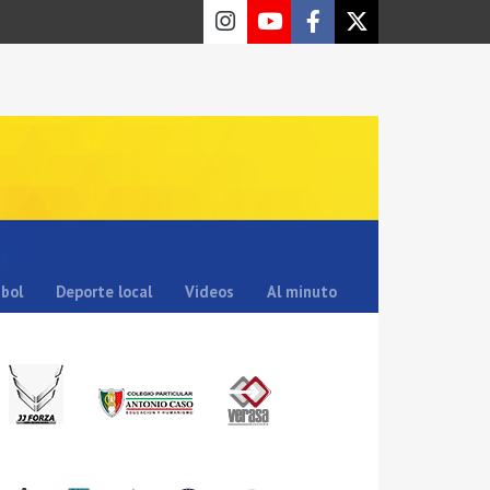
sbol
Deporte local
Videos
Al minuto