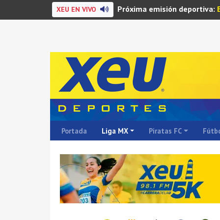
Próxima emisión deportiva:
XEU EN VIVO
Portada
Liga MX
Piratas FC
Fútbo