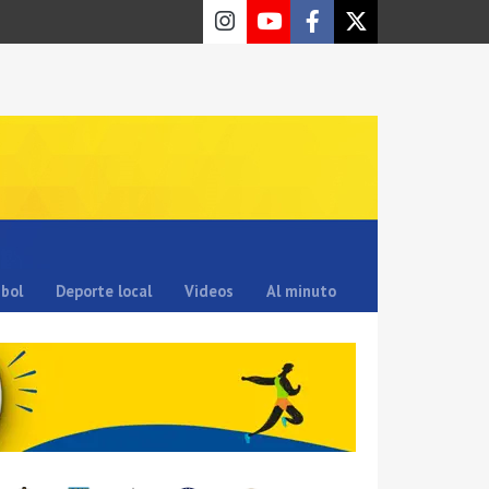
sbol
Deporte local
Videos
Al minuto