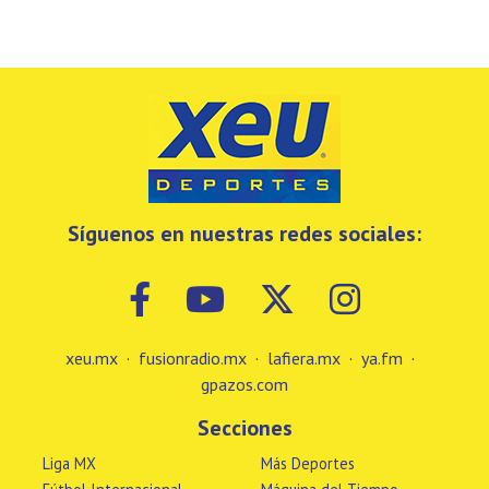
Síguenos en nuestras redes sociales:
xeu.mx
·
fusionradio.mx
·
lafiera.mx
·
ya.fm
·
gpazos.com
Secciones
Liga MX
Más Deportes