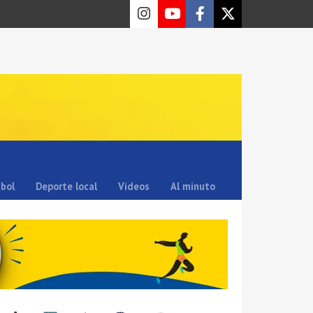
sbol
Deporte local
Videos
Al minuto