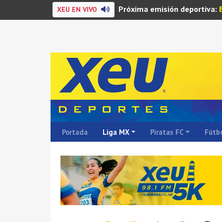
Próxima emisión deportiva:
XEU EN VIVO
Portada
Liga MX
Piratas FC
Fútbo