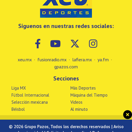
Síguenos en nuestras redes sociales:
xeu.mx
·
fusionradio.mx
·
lafiera.mx
·
ya.fm
·
gpazos.com
Secciones
Liga MX
Más Deportes
Fútbol Internacional
Máquina del Tiempo
Selección mexicana
Videos
Béisbol
Al minuto
© 2026 Grupo Pazos, Todos los derechos reservados |
Aviso