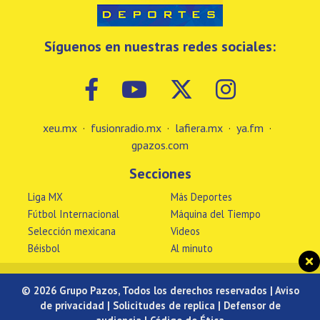
Síguenos en nuestras redes sociales:
xeu.mx
·
fusionradio.mx
·
lafiera.mx
·
ya.fm
·
gpazos.com
Secciones
Liga MX
Más Deportes
Fútbol Internacional
Máquina del Tiempo
Selección mexicana
Videos
Béisbol
Al minuto
© 2026 Grupo Pazos, Todos los derechos reservados |
Aviso
de privacidad
|
Solicitudes de replica
|
Defensor de