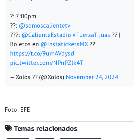
?: 7:00pm
??:
@somoscalientetv
???:
@CalienteEstadio
#FuerzaTijuas
?? |
Boletos en
@InstaticketsMX
??
https://t.co/9umAVdysrJ
pic.twitter.com/NPrrPZlk4T
— Xolos ?? (@Xolos)
November 24, 2024
Foto: EFE
Temas relacionados