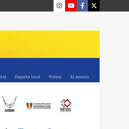
sbol
Deporte local
Videos
Al minuto