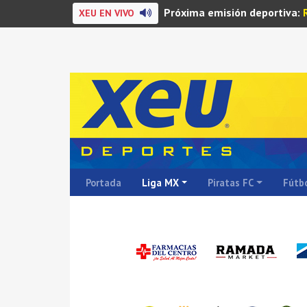
Próxima emisión deportiva:
XEU EN VIVO
Portada
Liga MX
Piratas FC
Fútbo