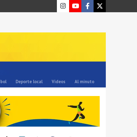
sbol
Deporte local
Videos
Al minuto