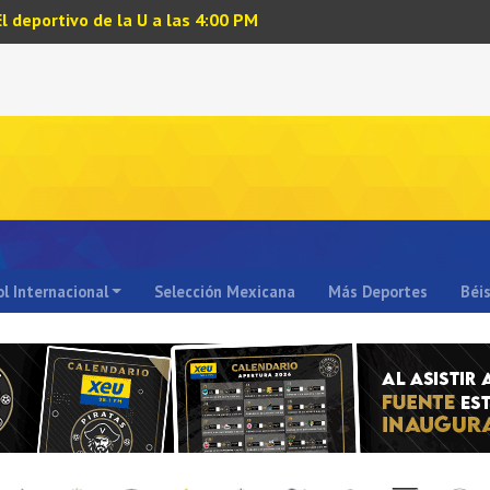
El deportivo de la U a las 4:00 PM
l Internacional
Selección Mexicana
Más Deportes
Béi