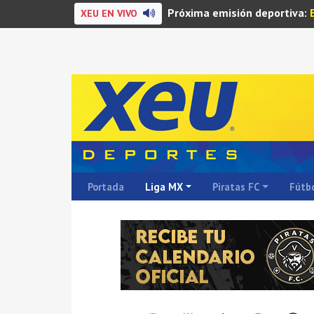
Próxima emisión deportiva:
XEU EN VIVO
Portada
Liga MX
Piratas FC
Fútbo