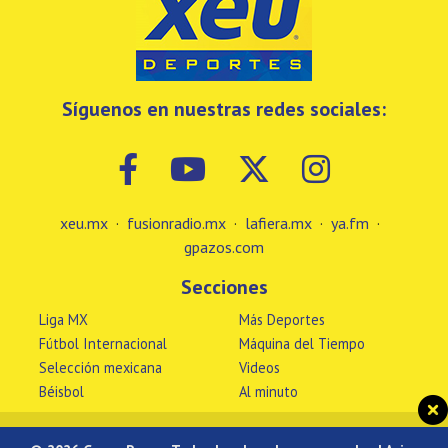
Síguenos en nuestras redes sociales:
xeu.mx
·
fusionradio.mx
·
lafiera.mx
·
ya.fm
·
gpazos.com
Secciones
Liga MX
Más Deportes
Fútbol Internacional
Máquina del Tiempo
Selección mexicana
Videos
Béisbol
Al minuto