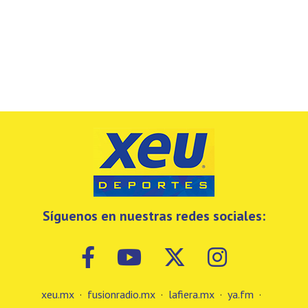
Síguenos en nuestras redes sociales:
xeu.mx
·
fusionradio.mx
·
lafiera.mx
·
ya.fm
·