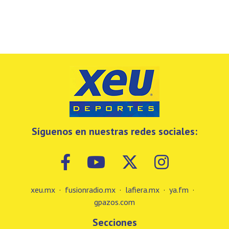
Síguenos en nuestras redes sociales:
xeu.mx
·
fusionradio.mx
·
lafiera.mx
·
ya.fm
·
gpazos.com
Secciones