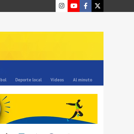
sbol
Deporte local
Videos
Al minuto