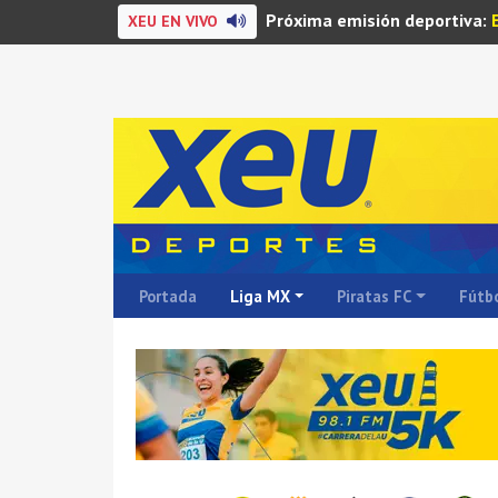
Próxima emisión deportiva:
XEU EN VIVO
Portada
Liga MX
Piratas FC
Fútbo