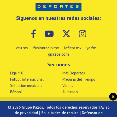
Síguenos en nuestras redes sociales:
xeu.mx
·
fusionradio.mx
·
lafiera.mx
·
ya.fm
·
gpazos.com
Secciones
Liga MX
Más Deportes
Fútbol Internacional
Máquina del Tiempo
Selección mexicana
Videos
Béisbol
Al minuto
© 2026 Grupo Pazos, Todos los derechos reservados |
Aviso
de privacidad
|
Solicitudes de replica
|
Defensor de