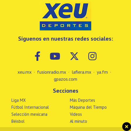
Síguenos en nuestras redes sociales:
xeu.mx
·
fusionradio.mx
·
lafiera.mx
·
ya.fm
·
gpazos.com
Secciones
Liga MX
Más Deportes
Fútbol Internacional
Máquina del Tiempo
Selección mexicana
Videos
Béisbol
Al minuto