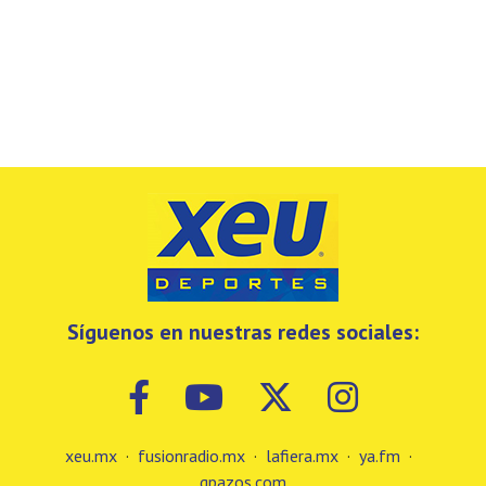
Síguenos en nuestras redes sociales:
xeu.mx
·
fusionradio.mx
·
lafiera.mx
·
ya.fm
·
gpazos.com