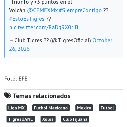
¡Triunfo y +3 puntos en el
Volcán!
@CEMEXMx
#SiempreContigo
??
#EstoEsTigres
??
pic.twitter.com/RaDq9X0rlB
— Club Tigres ?? (@TigresOficial)
October
26, 2025
Foto: EFE
Temas relacionados
Liga MX
Futbol Mexicano
Mexico
Futbol
TigresUANL
Xolos
ClubTijuana