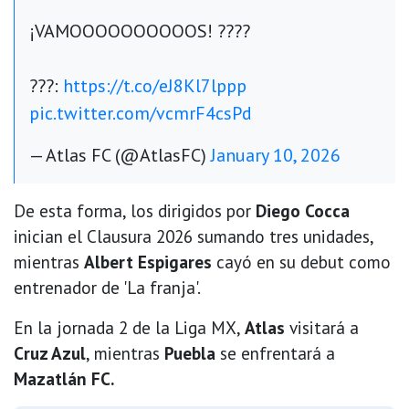
¡VAMOOOOOOOOOOS! ????
???:
https://t.co/eJ8Kl7lppp
pic.twitter.com/vcmrF4csPd
— Atlas FC (@AtlasFC)
January 10, 2026
De esta forma, los dirigidos por
Diego Cocca
inician el Clausura 2026 sumando tres unidades,
mientras
Albert Espigares
cayó en su debut como
entrenador de 'La franja'.
En la jornada 2 de la Liga MX,
Atlas
visitará a
Cruz Azul
, mientras
Puebla
se enfrentará a
Mazatlán FC.