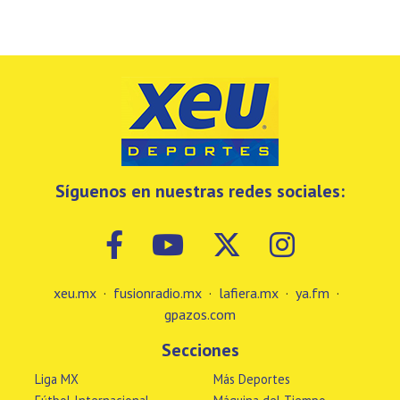
Síguenos en nuestras redes sociales:
xeu.mx
·
fusionradio.mx
·
lafiera.mx
·
ya.fm
·
gpazos.com
Secciones
Liga MX
Más Deportes