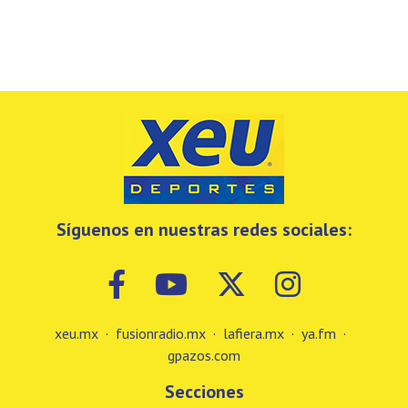
Síguenos en nuestras redes sociales:
xeu.mx
·
fusionradio.mx
·
lafiera.mx
·
ya.fm
·
gpazos.com
Secciones