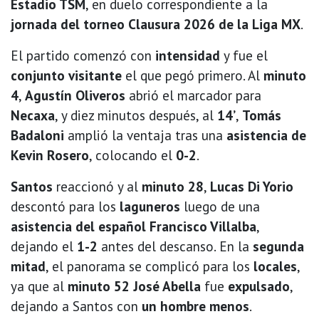
Estadio TSM
, en duelo correspondiente a la
jornada del torneo Clausura 2026 de la Liga MX
.
El partido comenzó con
intensidad
y fue el
conjunto visitante
el que pegó primero. Al
minuto
4
,
Agustín Oliveros
abrió el marcador para
Necaxa
, y diez minutos después, al
14’
,
Tomás
Badaloni
amplió la ventaja tras una
asistencia de
Kevin Rosero
, colocando el
0-2
.
Santos
reaccionó y al
minuto 28
,
Lucas Di Yorio
descontó para los
laguneros
luego de una
asistencia del español Francisco Villalba
,
dejando el
1-2
antes del descanso. En la
segunda
mitad
, el panorama se complicó para los
locales
,
ya que al
minuto 52
José Abella
fue
expulsado
,
dejando a Santos con
un hombre menos
.