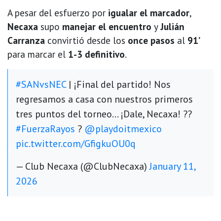
A pesar del esfuerzo por
igualar el marcador
,
Necaxa
supo
manejar el encuentro
y
Julián
Carranza
convirtió desde los
once pasos
al
91’
para marcar el
1-3 definitivo
.
#SANvsNEC
| ¡Final del partido! Nos
regresamos a casa con nuestros primeros
tres puntos del torneo... ¡Dale, Necaxa! ??
#FuerzaRayos
?
@playdoitmexico
pic.twitter.com/GfigkuOU0q
— Club Necaxa (@ClubNecaxa)
January 11,
2026