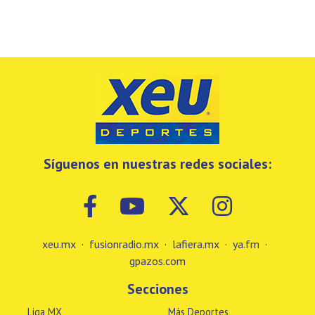
Síguenos en nuestras redes sociales:
xeu.mx
·
fusionradio.mx
·
lafiera.mx
·
ya.fm
·
gpazos.com
Secciones
Liga MX
Más Deportes